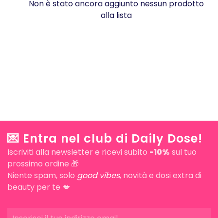
Non è stato ancora aggiunto nessun prodotto
alla lista
💌 Entra nel club di Daily Dose!
Iscriviti alla newsletter e ricevi subito
-10%
sul tuo
prossimo ordine 🎁
Niente spam, solo
good vibes
, novità e dosi extra di
beauty per te 💋