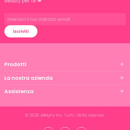
beauty per te 💋
Iscriviti
Prodotti
La nostra azienda
Assistenza
©
2025
AllMyFy Inc. Tutti i diritti riservati.