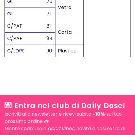
GL
70
Vetro
GL
71
C/PAP
81
Carta
C/PAP
84
C/LDPE
90
Plastica
💌 Entra nel club di Daily Dose!
Iscriviti alla newsletter e ricevi subito
-10%
sul tuo
prossimo ordine 🎁
Niente spam, solo
good vibes
, novità e dosi extra di