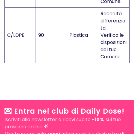
Comune.
Raccolta
differenzia
ta.
C/LDPE
90
Plastica
Verifica le
disposizioni
del tuo
Comune.
💌 Entra nel club di Daily Dose!
Iscriviti alla newsletter e ricevi subito
-10%
sul tuo
prossimo ordine 🎁
Niente spam, solo
good vibes
, novità e dosi extra di