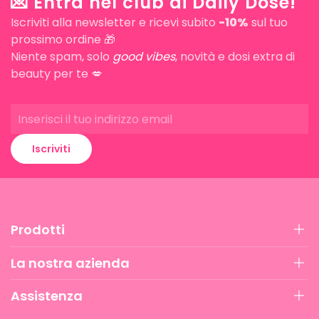
💌 Entra nel club di Daily Dose!
Iscriviti alla newsletter e ricevi subito
-10%
sul tuo
prossimo ordine 🎁
Niente spam, solo
good vibes
, novità e dosi extra di
beauty per te 💋
Iscriviti
Prodotti
La nostra azienda
Assistenza