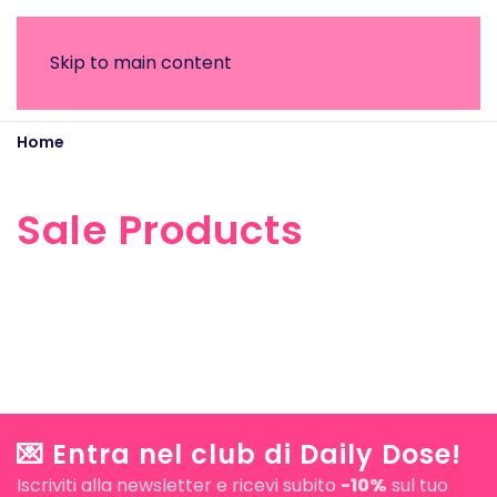
Skip to main content
Home
Sale Products
Sale Products
💌 Entra nel club di Daily Dose!
Iscriviti alla newsletter e ricevi subito
-10%
sul tuo