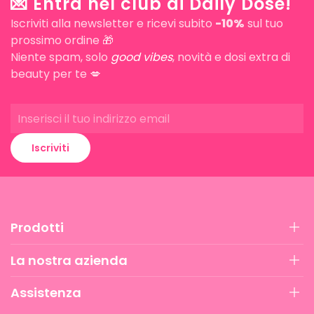
💌 Entra nel club di Daily Dose!
Iscriviti alla newsletter e ricevi subito
-10%
sul tuo
prossimo ordine 🎁
Niente spam, solo
good vibes
, novità e dosi extra di
beauty per te 💋
Iscriviti
Prodotti
La nostra azienda
Assistenza