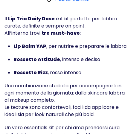
Lip
Trio
con
Il
Lip Trio Daily Dose
è il kit perfetto per labbra
Balsamo
curate, definite e sempre on point.
e
All’interno trovi
tre must-have
:
Rossetti
quantità
Lip Balm YAP
, per nutrire e preparare le labbra
Rossetto Attitude
, intenso e deciso
Rossetto Rizz
, rosso intenso
Una combinazione studiata per accompagnarti in
ogni momento della giornata: dalla skincare labbra
al makeup completo.
Le texture sono confortevoli, facili da applicare e
ideali sia per look naturali che più bold.
Un vero essentials kit per chi ama prendersi cura