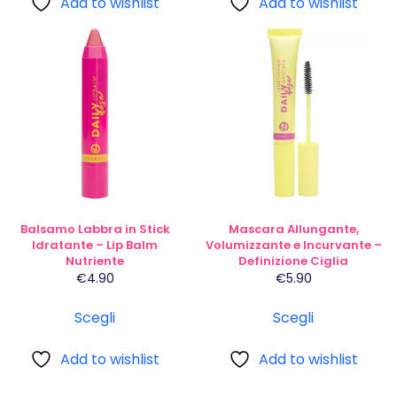
Add to wishlist
Add to wishlist
Questo
Questo
prodotto
prodotto
ha
ha
più
più
varianti.
varianti.
Le
Le
opzioni
opzioni
possono
possono
essere
essere
scelte
scelte
Balsamo Labbra in Stick
Mascara Allungante,
nella
nella
Idratante – Lip Balm
Volumizzante e Incurvante –
Nutriente
Definizione Ciglia
pagina
pagina
€
4.90
€
5.90
del
del
prodotto
prodotto
Scegli
Scegli
Add to wishlist
Add to wishlist