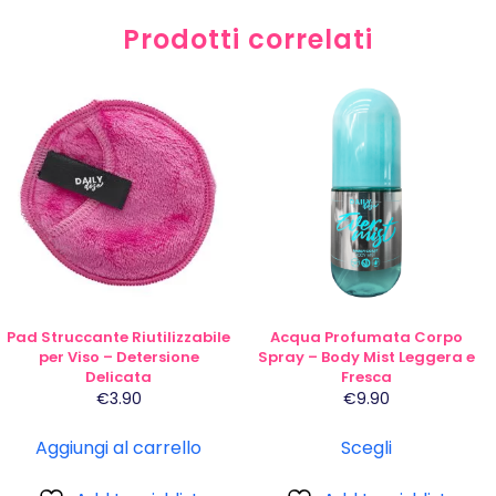
Prodotti correlati
Questo
prodotto
ha
più
varianti.
Le
opzioni
possono
essere
scelte
Pad Struccante Riutilizzabile
Acqua Profumata Corpo
nella
per Viso – Detersione
Spray – Body Mist Leggera e
Delicata
Fresca
pagina
€
3.90
€
9.90
del
prodotto
Aggiungi al carrello
Scegli