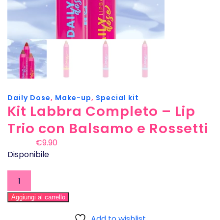
Daily Dose
,
Make-up
,
Special kit
Kit Labbra Completo – Lip
Trio con Balsamo e Rossetti
Il
Il
€
14.70
€
9.90
prezzo
prezzo
Disponibile
originale
attuale
Kit
era:
è:
Labbra
€14.70.
€9.90.
Completo
Aggiungi al carrello
–
Add to wishlist