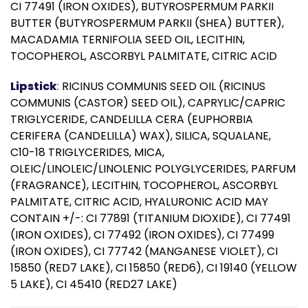
CI 77491 (IRON OXIDES), BUTYROSPERMUM PARKII
BUTTER (BUTYROSPERMUM PARKII (SHEA) BUTTER),
MACADAMIA TERNIFOLIA SEED OIL, LECITHIN,
TOCOPHEROL, ASCORBYL PALMITATE, CITRIC ACID
Lipstick
:
RICINUS COMMUNIS SEED OIL (RICINUS
COMMUNIS (CASTOR) SEED OIL), CAPRYLIC/CAPRIC
TRIGLYCERIDE, CANDELILLA CERA (EUPHORBIA
CERIFERA (CANDELILLA) WAX), SILICA, SQUALANE,
C10-18 TRIGLYCERIDES, MICA,
OLEIC/LINOLEIC/LINOLENIC POLYGLYCERIDES, PARFUM
(FRAGRANCE), LECITHIN, TOCOPHEROL, ASCORBYL
PALMITATE, CITRIC ACID, HYALURONIC ACID MAY
CONTAIN +/-: CI 77891 (TITANIUM DIOXIDE), CI 77491
(IRON OXIDES), CI 77492 (IRON OXIDES), CI 77499
(IRON OXIDES), CI 77742 (MANGANESE VIOLET), CI
15850 (RED7 LAKE), CI 15850 (RED6), CI 19140 (YELLOW
5 LAKE), CI 45410 (RED27 LAKE)