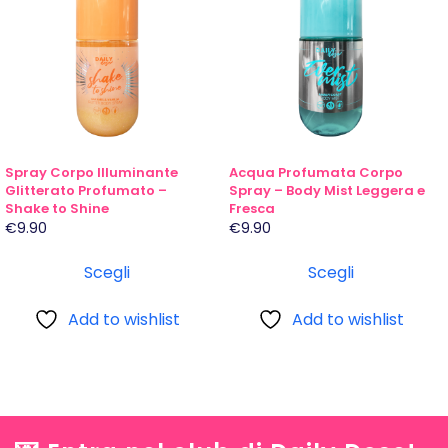
più
più
varianti.
varianti.
Le
Le
opzioni
opzioni
possono
possono
essere
essere
scelte
scelte
Spray Corpo Illuminante
Acqua Profumata Corpo
nella
nella
Glitterato Profumato –
Spray – Body Mist Leggera e
Shake to Shine
Fresca
pagina
pagina
€
9.90
€
9.90
del
del
prodotto
prodotto
Scegli
Scegli
Add to wishlist
Add to wishlist