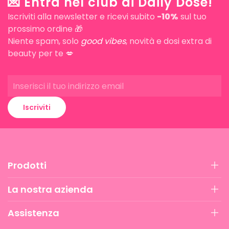
💌 Entra nel club di Daily Dose!
Iscriviti alla newsletter e ricevi subito
-10%
sul tuo
prossimo ordine 🎁
Niente spam, solo
good vibes
, novità e dosi extra di
beauty per te 💋
Iscriviti
Prodotti
La nostra azienda
Assistenza