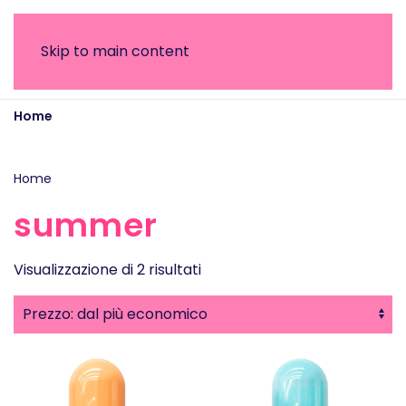
Skip to main content
Home
Prodotti taggati “summer”
Home
/ Prodotti taggati “summer”
summer
Prezzo:
Visualizzazione di 2 risultati
dal
più
economico
Questo
Questo
prodotto
prodotto
ha
ha