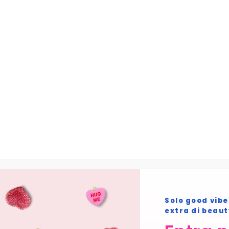
Skip to main content
Home
Prodotto OH LA LASHES
04.
Courmayeur
Home
/ Prodotto OH LA LASHES / 04. Courmayeur
04. Courmayeur
Non è stato trovato nessun prodotto che
corrisponde alla tua selezione.
Solo good vibe
extra di beau