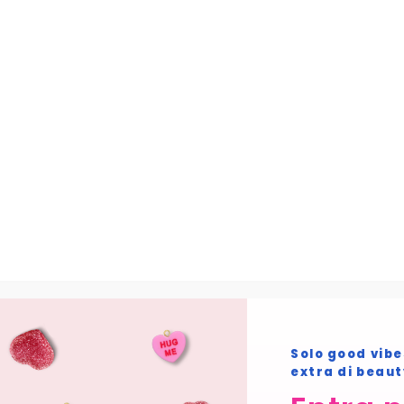
Skip to main content
Home
Prodotto OH LA LASHES
01. Taormina
Home
/ Prodotto OH LA LASHES / 01. Taormina
01. Taormina
Non è stato trovato nessun prodotto che
corrisponde alla tua selezione.
Solo good vibe
extra di beau