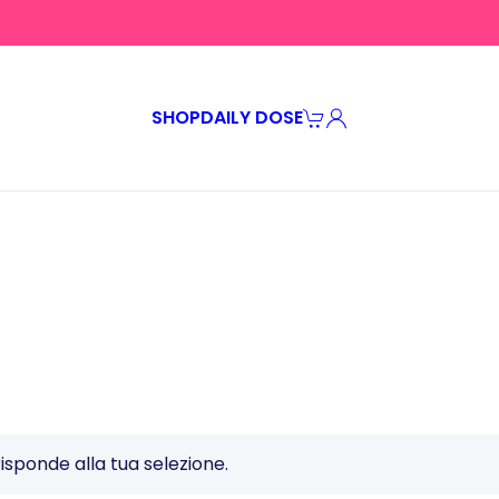
SHOP
DAILY DOSE
08 Dune
 Dune
sponde alla tua selezione.