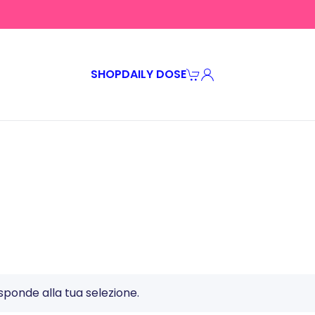
SHOP
DAILY DOSE
04 Pink Shark
ink Shark
ponde alla tua selezione.