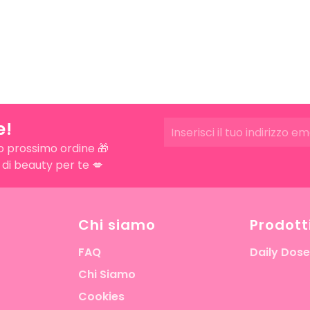
Solo good vibe
extra di beau
Entra n
Daily 
Iscriviti alla ne
e!
il
10% di scont
ordine.
o prossimo ordine 🎁
a di beauty per te 💋
Chi siamo
Prodott
Iscriviti
FAQ
Daily Dose
Chi Siamo
Cookies