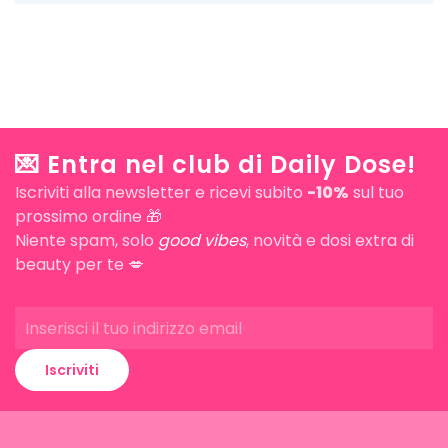
💌 Entra nel club di Daily Dose!
Iscriviti alla newsletter e ricevi subito
-10%
sul tuo
prossimo ordine 🎁
Niente spam, solo
good vibes
, novità e dosi extra di
beauty per te 💋
Iscriviti