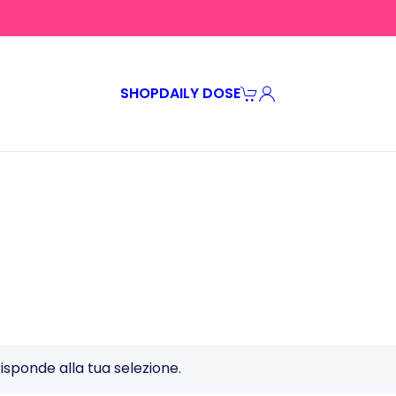
SHOP
DAILY DOSE
Pink Pochette
chette
sponde alla tua selezione.