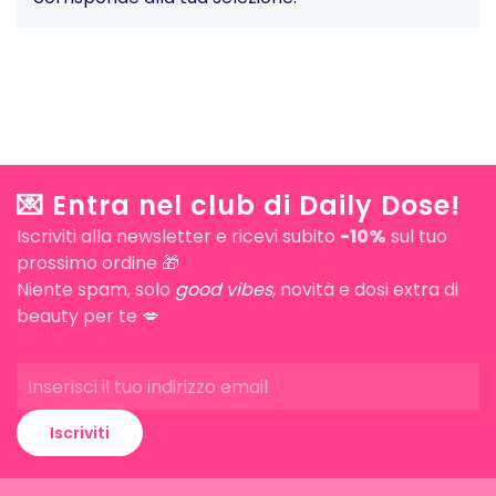
💌 Entra nel club di Daily Dose!
Iscriviti alla newsletter e ricevi subito
-10%
sul tuo
prossimo ordine 🎁
Niente spam, solo
good vibes
, novità e dosi extra di
beauty per te 💋
Iscriviti