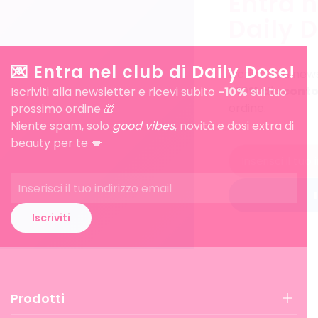
Entra n
Daily 
💌 Entra nel club di Daily Dose!
Iscriviti alla ne
il
10% di scont
Iscriviti alla newsletter e ricevi subito
-10%
sul tuo
ordine.
prossimo ordine 🎁
Niente spam, solo
good vibes
, novità e dosi extra di
beauty per te 💋
I
Iscriviti
Prodotti