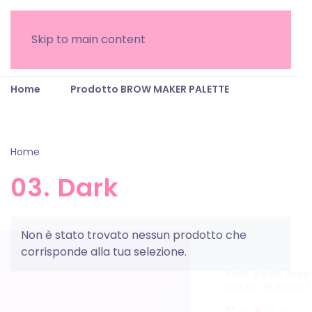
Skip to main content
Home
Prodotto BROW MAKER PALETTE
03.
Dark
Home
/ Prodotto BROW MAKER PALETTE / 03. Dark
03. Dark
Non è stato trovato nessun prodotto che
corrisponde alla tua selezione.
Solo good vibe
extra di beau