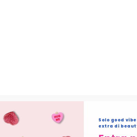
Skip to main content
Home
Prodotto BE BRONZY
04. Paprika
Home
/ Prodotto BE BRONZY / 04. Paprika
04. Paprika
Non è stato trovato nessun prodotto che
corrisponde alla tua selezione.
Solo good vibe
extra di beau