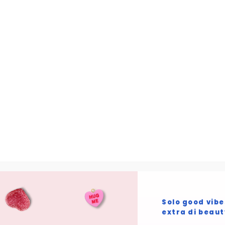
Skip to main content
Home
Prodotto BASIC MARBLE RESTORED
07
- Venere
Home
/ Prodotto BASIC MARBLE RESTORED / 07 - Venere
07 - Venere
Non è stato trovato nessun prodotto che
corrisponde alla tua selezione.
Solo good vibe
extra di beau