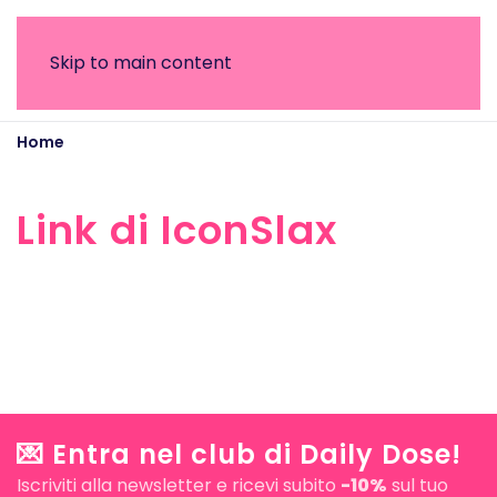
Skip to main content
Home
Link di IconSlax
Link di IconSlax
💌 Entra nel club di Daily Dose!
Iscriviti alla newsletter e ricevi subito
-10%
sul tuo